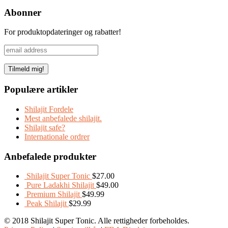
Del
Abonner
For produktopdateringer og rabatter!
Populære artikler
Shilajit Fordele
Mest anbefalede shilajit.
Shilajit safe?
Internationale ordrer
Anbefalede produkter
Shilajit Super Tonic
$
27.00
Pure Ladakhi Shilajit
$
49.00
Premium Shilajit
$
49.99
Peak Shilajit
$
29.99
© 2018 Shilajit Super Tonic. Alle rettigheder forbeholdes.