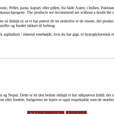
onic, Pellet, pasta, kapsel, eller pillen, fra både Asien; i Indien, Paki
ukasus-bjergene. The products we recommend are without a doubt the m
 så shilajit er, at vi har prøvet de tre nedenfor er de eneste, der produ
stoffer og fundet sikkert til forbrug.
ck asphaltum / mineral tonehøjde, hvis du har gigt, er hypoglykæmisk el
g Nepal. Dette er let den bedste shilajit vi har stikprøven hidtil: det r
ne eller fordele. Sælgerens tre lejere er også respektable som de stræber