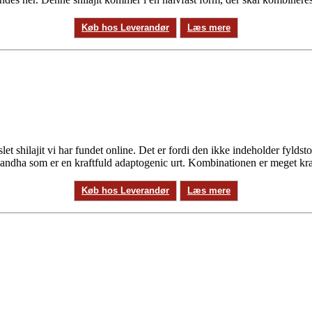
Køb hos Leverandør
Læs mere
let shilajit vi har fundet online. Det er fordi den ikke indeholder fylds
ha som er en kraftfuld adaptogenic urt. Kombinationen er meget kraftf
Køb hos Leverandør
Læs mere