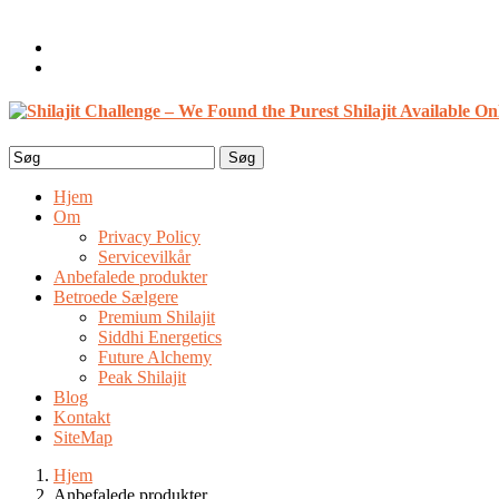
Velkommen, Gæst
Login / Registrer
0 emner /
$
0.00
Search
for:
Hjem
Om
Privacy Policy
Servicevilkår
Anbefalede produkter
Betroede Sælgere
Premium Shilajit
Siddhi Energetics
Future Alchemy
Peak Shilajit
Blog
Kontakt
SiteMap
Hjem
Anbefalede produkter