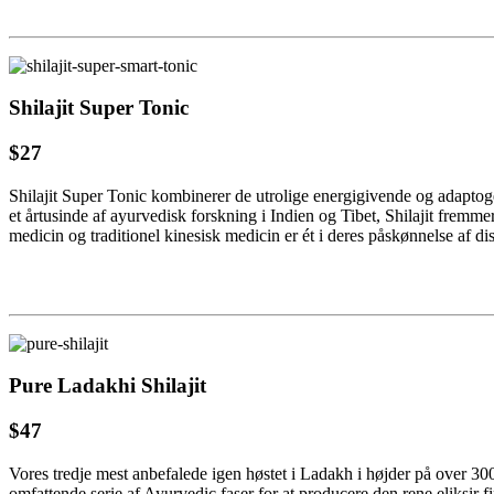
Shilajit Super Tonic
$27
Shilajit Super Tonic kombinerer de utrolige energigivende og adaptogeni
et årtusinde af ayurvedisk forskning i Indien og Tibet, Shilajit frem
medicin og traditionel kinesisk medicin er ét i deres påskønnelse af dis
Pure Ladakhi Shilajit
$47
Vores tredje mest anbefalede igen høstet i Ladakh i højder på over 30
omfattende serie af Ayurvedic faser for at producere den rene eliksir