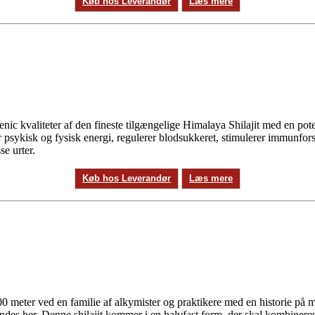
Køb hos Leverandør
Læs mere
c kvaliteter af den fineste tilgængelige Himalaya Shilajit med en potent 
mer psykisk og fysisk energi, regulerer blodsukkeret, stimulerer immunf
se urter.
Køb hos Leverandør
Læs mere
00 meter ved en familie af alkymister og praktikere med en historie på
 findes her. Denne shilajit kommer i en halvfast form, der skal kombiner