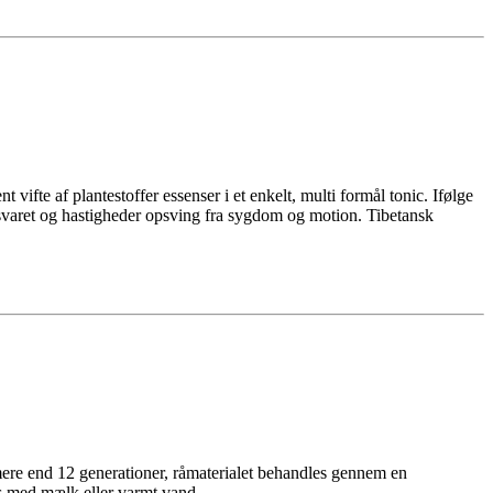
vifte af plantestoffer essenser i et enkelt, multi formål tonic. Ifølge
orsvaret og hastigheder opsving fra sygdom og motion. Tibetansk
 mere end 12 generationer, råmaterialet behandles gennem en
es med mælk eller varmt vand.