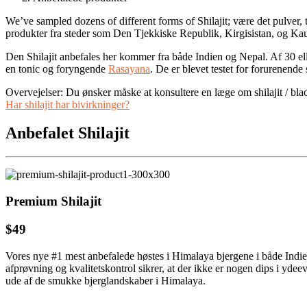
We’ve sampled dozens of different forms of Shilajit; være det pulver, t
produkter fra steder som Den Tjekkiske Republik, Kirgisistan, og Ka
Den Shilajit anbefales her kommer fra både Indien og Nepal. Af 30 eller
en tonic og foryngende
Rasayana
. De er blevet testet for forurenende 
Overvejelser: Du ønsker måske at konsultere en læge om shilajit / bla
Har shilajit har bivirkninger?
Anbefalet Shilajit
Premium Shilajit
$49
Vores nye #1 mest anbefalede høstes i Himalaya bjergene i både Indien o
afprøvning og kvalitetskontrol sikrer, at der ikke er nogen dips i ydeev
ude af de smukke bjerglandskaber i Himalaya.