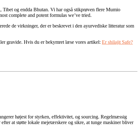
stan, Tibet og endda Bhutan. Vi har også stikprøven flere Mumio
ost complete and potent formulas we’ve tried.
cerede de virkninger, der er beskrevet i den ayurvediske litteratur som
ler gravide. Hvis du er bekymret læse vores artikel:
Er shilajit Safe?
angerer højest for styrken, effektivitet, og sourcing. Regelmæssig
 efter at støtte lokale mejetærskere og sikre, at tunge maskiner bliver