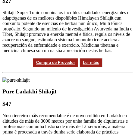
$27
Shilajit Super Tonic combina os incribles cualidades energizantes e
adaptógenas de os mellores dispoñibles Himalayan Shilajit cun
conxunto potente de esencias de herbas nun único, Multi tónica
propósito. Segundo un milenio de investigación Ayurveda na India e
Tibet, Shilajit promove a enerxía mental e física, regula os niveis de
azucre no sangue, estimula o sistema inmunolóxico e acelera a
recuperación da enfermidade e exercicio. Medicina tibetana e
medicina chinesa son un na súa apreciación destas herbas.
Compra de Provedor
Ler máis
Pure Ladakhi Shilajit
$47
Noso terceiro máis recomendable é de novo collido en Ladakh en
altitudes de máis de 3000 metros por unha familia de alquimistas e
profesionais con unha historia de máis de 12 xeracións, a materia
prima é procesada a través dunha serie elaborada de prácticas