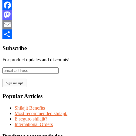
Facebook
Mastodon
Email
Share
Subscribe
For product updates and discounts!
Popular Articles
Shilajit Benefits
Most recommended shilajit.
É seguro shilajit?
International Orders