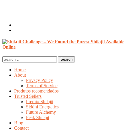
Welcome, Guest
Login / Register
0 items /
$
0.00
Search
for:
Home
About
Privacy Policy
Terms of Service
Produtos recomendados
Trusted Sellers
Premio Shilajit
Siddhi Energetics
Future Alchemy
Peak Shilajit
Blog
Contact