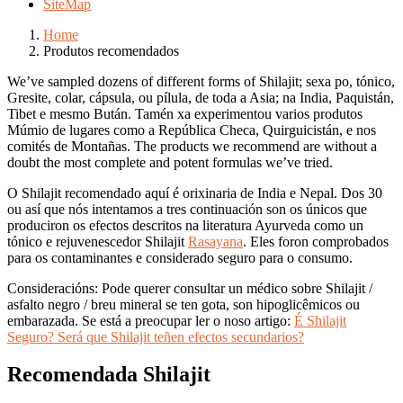
SiteMap
Home
Produtos recomendados
We’ve sampled dozens of different forms of Shilajit; sexa po, tónico,
Gresite, colar, cápsula, ou pílula, de toda a Asia; na India, Paquistán,
Tibet e mesmo Bután. Tamén xa experimentou varios produtos
Múmio de lugares como a República Checa, Quirguicistán, e nos
comités de Montañas. The products we recommend are without a
doubt the most complete and potent formulas we’ve tried.
O Shilajit recomendado aquí é orixinaria de India e Nepal. Dos 30
ou así que nós intentamos a tres continuación son os únicos que
produciron os efectos descritos na literatura Ayurveda como un
tónico e rejuvenescedor Shilajit
Rasayana
. Eles foron comprobados
para os contaminantes e considerado seguro para o consumo.
Consideracións: Pode querer consultar un médico sobre Shilajit /
asfalto negro / breu mineral se ten gota, son hipoglicêmicos ou
embarazada. Se está a preocupar ler o noso artigo:
É Shilajit
Seguro? Será que Shilajit teñen efectos secundarios?
Recomendada Shilajit