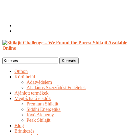
Fogadtatás, Vendég
Bejelentkezés / Nyilvántartás
0 tételek /
$
0.00
Search
for:
Otthon
Körülbelül
Adatvédelem
Általános Szerződési Feltételek
Ajánlott termékek
Megbízható eladók
Premium Shilajit
Siddhi Energetika
Jövő Alchemy
Peak Shilajit
Blog
Érintkezés