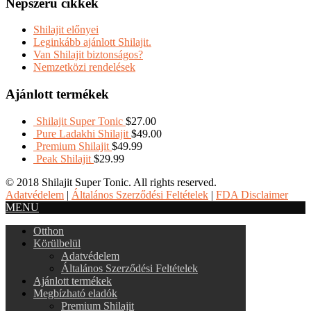
Népszerű cikkek
Shilajit előnyei
Leginkább ajánlott Shilajit.
Van Shilajit biztonságos?
Nemzetközi rendelések
Ajánlott termékek
Shilajit Super Tonic
$
27.00
Pure Ladakhi Shilajit
$
49.00
Premium Shilajit
$
49.99
Peak Shilajit
$
29.99
© 2018 Shilajit Super Tonic. All rights reserved.
Adatvédelem
|
Általános Szerződési Feltételek
|
FDA Disclaimer
MENU
Otthon
Körülbelül
Adatvédelem
Általános Szerződési Feltételek
Ajánlott termékek
Megbízható eladók
Premium Shilajit