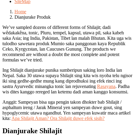
SiteMap
Home
Dianjurake Produk
We’ve sampled dozens of different forms of Shilajit; dadi
wêdakakêna, tonic, Pluru, tempel, kapsul, utawa pil, saka kabeh
saka Asia; ing India, Pakistan, Tibet lan malah Bhutan. Kita uga wis
tulodho sawetara produk Mumio saka panggonan kaya Republik
Ceko, Kyrgyzstan, lan Caucuses Gunung. The products we
recommend are without a doubt the most complete and potent
formulas we’ve tried.
Ing Shilajit dianjurake punika sumberipun saking loro India lan
Nepal. Saka 30 utawa supaya Shilajit sing kita wis nyoba telu ngisor
iki sing gedhe-gedhe mung kang diprodhuksi ing efek rinci ing
sastra Ayurvedic minangka tonic lan rejuvenating
Rasayana
. Padha
wis dites kanggo rereged lan ketemu dadi aman kanggo konsumsi.
Anggit: Sampeyan bisa uga pengin takon dhokter bab Shilajit /
asphaltum ireng / Jarak Mineral yen sampeyan duwe gout, sing
hypoglycemic utawa ngandhut. Yen sampeyan kuwatir maca artikel
kita:
Apa Shilajit Aman? Ora Shilajit duwe efek sisih?
Dianjurake Shilajit