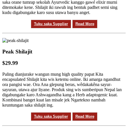
saka orane tumrap sekolah Ayurvedic kanggo gawé elixir murni
ditemokake kene. Shilajit iki rawuh ing bentuk padhet semi sing
kudu digabungake karo susu utawa banyu anget.
Tuku saka Supplier
Read More
Peak Shilajit
$29.99
Paling dianjurake wangun mung high quality papat Kita
encapsulated Shilajit kita wis ketemu online. Iki amarga ngandhut
ora pangisi wae. Ora Ana glepung beras, wêdakakêna sayur-
sayuran, utawa ajur liyane. Produk sing wis sumberipun Nepal lan
digabungake karo Ashwagandha kang a Herb adaptogenic kuat.
Kombinasi banget kuat lan misale jek Ngartekno nambah
keuntungan saka shilajit ing.
Tuku saka Supplier
Read More