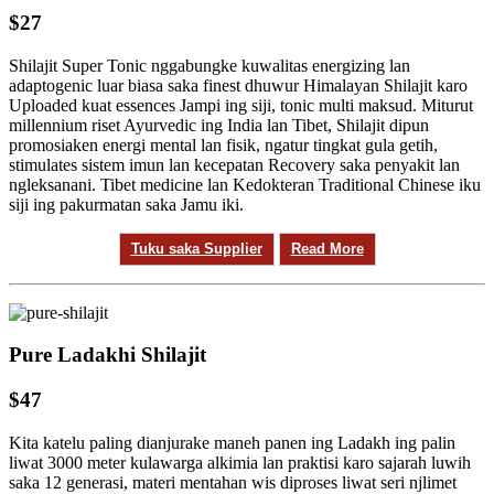
$27
Shilajit Super Tonic nggabungke kuwalitas energizing lan
adaptogenic luar biasa saka finest dhuwur Himalayan Shilajit karo
Uploaded kuat essences Jampi ing siji, tonic multi maksud. Miturut
millennium riset Ayurvedic ing India lan Tibet, Shilajit dipun
promosiaken energi mental lan fisik, ngatur tingkat gula getih,
stimulates sistem imun lan kecepatan Recovery saka penyakit lan
ngleksanani. Tibet medicine lan Kedokteran Traditional Chinese iku
siji ing pakurmatan saka Jamu iki.
Tuku saka Supplier
Read More
Pure Ladakhi Shilajit
$47
Kita katelu paling dianjurake maneh panen ing Ladakh ing palin
liwat 3000 meter kulawarga alkimia lan praktisi karo sajarah luwih
saka 12 generasi, materi mentahan wis diproses liwat seri njlimet