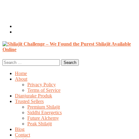
Welcome, Guest
Login / Register
0 items /
$
0.00
Search
for:
Home
About
Privacy Policy
Terms of Service
Dianjurake Produk
Trusted Sellers
Premium Shilajit
Siddhi Energetics
Future Alchemy
Peak Shilajit
Blog
Contact