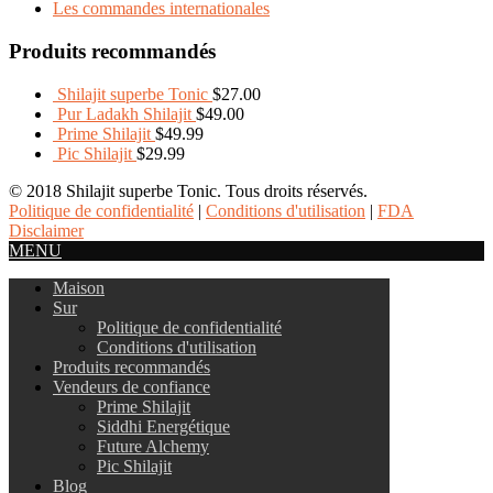
Les commandes internationales
Produits recommandés
Shilajit superbe Tonic
$
27.00
Pur Ladakh Shilajit
$
49.00
Prime Shilajit
$
49.99
Pic Shilajit
$
29.99
© 2018 Shilajit superbe Tonic. Tous droits réservés.
Politique de confidentialité
|
Conditions d'utilisation
|
FDA
Disclaimer
MENU
Maison
Sur
Politique de confidentialité
Conditions d'utilisation
Produits recommandés
Vendeurs de confiance
Prime Shilajit
Siddhi Energétique
Future Alchemy
Pic Shilajit
Blog