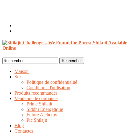
Accueil, Invité
Connexion / Inscrivez-vous
0 articles /
$
0.00
Search
for:
Maison
Sur
Politique de confidentialité
Conditions d'utilisation
Produits recommandés
Vendeurs de confiance
Prime Shilajit
Siddhi Energétique
Future Alchemy
Pic Shilajit
Blog
Contactez