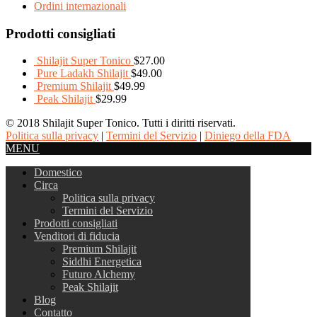
Ordini internazionali
Prodotti consigliati
Shilajit Super Tonico
$
27.00
Pure Ladakh Shilajit
$
49.00
Premium Shilajit
$
49.99
Peak Shilajit
$
29.99
© 2018 Shilajit Super Tonico. Tutti i diritti riservati.
Politica sulla privacy
|
Termini del Servizio
|
Diniego della FDA
MENU
Domestico
Circa
Politica sulla privacy
Termini del Servizio
Prodotti consigliati
Venditori di fiducia
Premium Shilajit
Siddhi Energetica
Futuro Alchemy
Peak Shilajit
Blog
Contatto