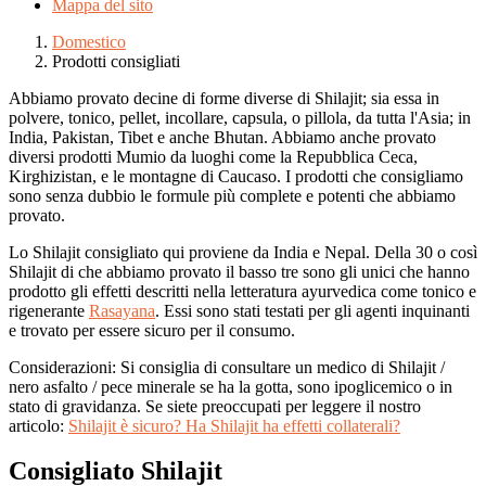
Mappa del sito
Domestico
Prodotti consigliati
Abbiamo provato decine di forme diverse di Shilajit; sia essa in
polvere, tonico, pellet, incollare, capsula, o pillola, da tutta l'Asia; in
India, Pakistan, Tibet e anche Bhutan. Abbiamo anche provato
diversi prodotti Mumio da luoghi come la Repubblica Ceca,
Kirghizistan, e le montagne di Caucaso. I prodotti che consigliamo
sono senza dubbio le formule più complete e potenti che abbiamo
provato.
Lo Shilajit consigliato qui proviene da India e Nepal. Della 30 o così
Shilajit di che abbiamo provato il basso tre sono gli unici che hanno
prodotto gli effetti descritti nella letteratura ayurvedica come tonico e
rigenerante
Rasayana
. Essi sono stati testati per gli agenti inquinanti
e trovato per essere sicuro per il consumo.
Considerazioni: Si consiglia di consultare un medico di Shilajit /
nero asfalto / pece minerale se ha la gotta, sono ipoglicemico o in
stato di gravidanza. Se siete preoccupati per leggere il nostro
articolo:
Shilajit è sicuro? Ha Shilajit ha effetti collaterali?
Consigliato Shilajit