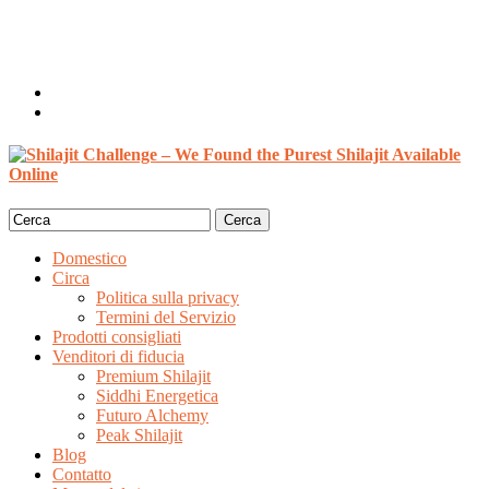
Benvenuto, Ospite
Accedi / Registrati
0 articoli /
$
0.00
Search
for:
Domestico
Circa
Politica sulla privacy
Termini del Servizio
Prodotti consigliati
Venditori di fiducia
Premium Shilajit
Siddhi Energetica
Futuro Alchemy
Peak Shilajit
Blog
Contatto