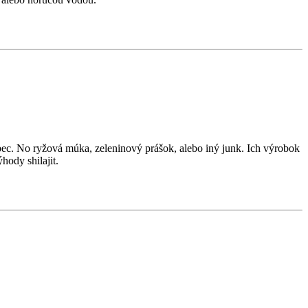
vôbec. No ryžová múka, zeleninový prášok, alebo iný junk. Ich výrobok
hody shilajit.