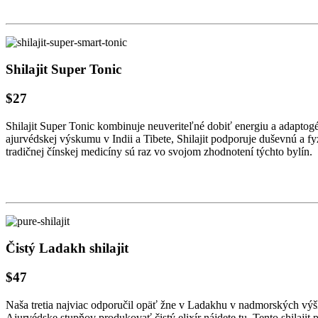
Shilajit Super Tonic
$27
Shilajit Super Tonic kombinuje neuveriteľné dobiť energiu a adaptogé
ajurvédskej výskumu v Indii a Tibete, Shilajit podporuje duševnú a fy
tradičnej čínskej medicíny sú raz vo svojom zhodnotení týchto bylín.
Čistý Ladakh shilajit
$47
Naša tretia najviac odporučil opäť žne v Ladakhu v nadmorských výšk
Ajurvédske stupňov produkovať čistý elixír nájdete tu. Tento shilaji