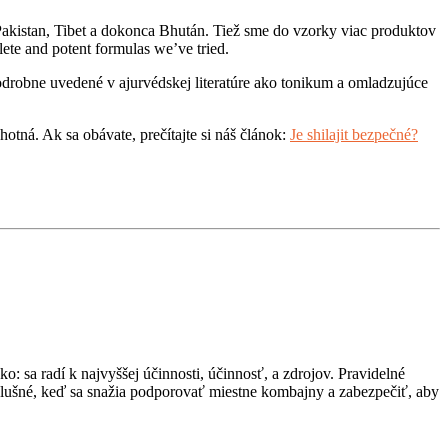
i, Pakistan, Tibet a dokonca Bhután. Tiež sme do vzorky viac produktov
ete and potent formulas we’ve tried.
y podrobne uvedené v ajurvédskej literatúre ako tonikum a omladzujúce
otná. Ak sa obávate, prečítajte si náš článok:
Je shilajit bezpečné?
o: sa radí k najvyššej účinnosti, účinnosť, a zdrojov. Pravidelné
 slušné, keď sa snažia podporovať miestne kombajny a zabezpečiť, aby