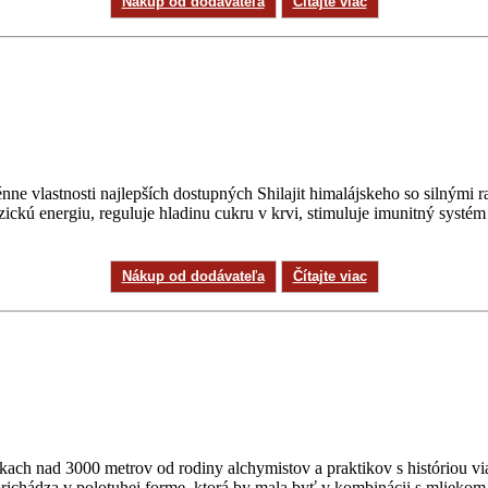
Nákup od dodávateľa
Čítajte viac
nne vlastnosti najlepších dostupných Shilajit himalájskeho so silnými 
zickú energiu, reguluje hladinu cukru v krvi, stimuluje imunitný systém
Nákup od dodávateľa
Čítajte viac
ach nad 3000 metrov od rodiny alchymistov a praktikov s históriou vi
t prichádza v polotuhej forme, ktorá by mala byť v kombinácii s mlieko