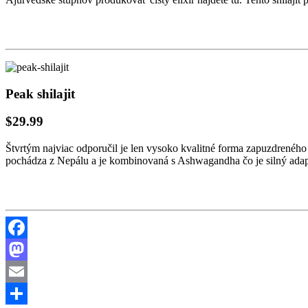
Peak shilajit
$29.99
Štvrtým najviac odporučil je len vysoko kvalitné forma zapuzdreného s
pochádza z Nepálu a je kombinovaná s Ashwagandha čo je silný adapto
Facebook
Mastodon
Email