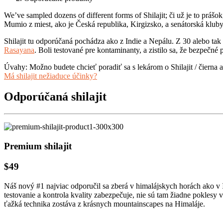
We’ve sampled dozens of different forms of Shilajit; či už je to prášo
Mumio z miest, ako je Česká republika, Kirgizsko, a senátorská klub
Shilajit tu odporúčaná pochádza ako z Indie a Nepálu. Z 30 alebo tak s
Rasayana
. Boli testované pre kontaminanty, a zistilo sa, že bezpečné
Úvahy: Možno budete chcieť poradiť sa s lekárom o Shilajit / čierna 
Má shilajit nežiaduce účinky?
Odporúčaná shilajit
Premium shilajit
$49
Náš nový #1 najviac odporučil sa zberá v himalájskych horách ako v Ind
testovanie a kontrola kvality zabezpečuje, nie sú tam žiadne pokles
ťažká technika zostáva z krásnych mountainscapes na Himaláje.