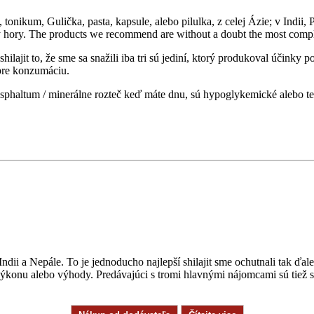
k, tonikum, Gulička, pasta, kapsule, alebo pilulka, z celej Ázie; v Indi
y hory. The products we recommend are without a doubt the most compl
hilajit to, že sme sa snažili iba tri sú jediní, ktorý produkoval účink
 pre konzumáciu.
asphaltum / minerálne rozteč keď máte dnu, sú hypoglykemické alebo teh
ii a Nepále. To je jednoducho najlepší shilajit sme ochutnali tak ďalek
y výkonu alebo výhody. Predávajúci s tromi hlavnými nájomcami sú tiež