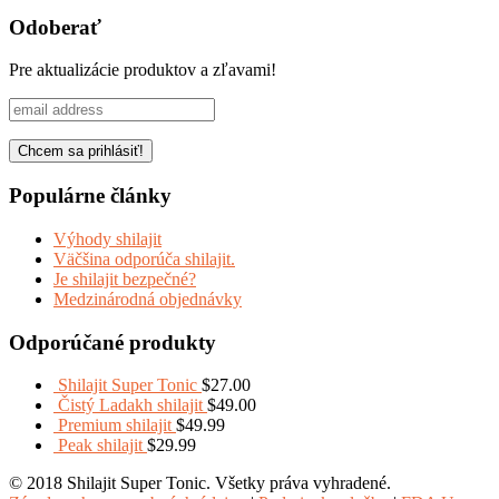
Share
Odoberať
Pre aktualizácie produktov a zľavami!
Populárne články
Výhody shilajit
Väčšina odporúča shilajit.
Je shilajit bezpečné?
Medzinárodná objednávky
Odporúčané produkty
Shilajit Super Tonic
$
27.00
Čistý Ladakh shilajit
$
49.00
Premium shilajit
$
49.99
Peak shilajit
$
29.99
© 2018 Shilajit Super Tonic. Všetky práva vyhradené.