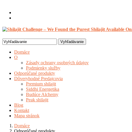
Vitajte, Hosť
Prihlásenie / Registrovať
0 položky /
$
0.00
Search
for:
Domáce
O
Zásady ochrany osobných údajov
Podmienky služby
Odporúčané produkty
Dôveryhodné Predajcovia
Premium shilajit
Siddhi Energetika
Budúce Alchemy
Peak shilajit
Blog
Kontakt
Mapa stránok
Domáce
Odporúčané produkty