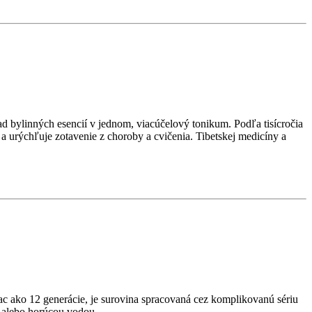
rad bylinných esencií v jednom, viacúčelový tonikum. Podľa tisícročia
 a urýchľuje zotavenie z choroby a cvičenia. Tibetskej medicíny a
ac ako 12 generácie, je surovina spracovaná cez komplikovanú sériu
m alebo horúcou vodou.